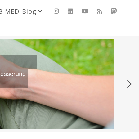
B MED-Blog
besserung