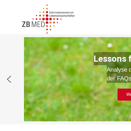
Zum
Inhalt
springen
Lessons 
Analyse 
der FAQs
We