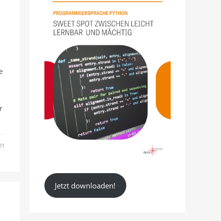
e
r
21
Jetzt downloaden!