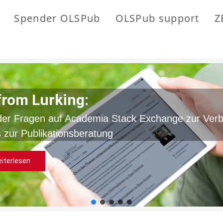
Spender OLSPub
OLSPub support
Z
from Lurking:
der Fragen auf Academia Stack Exchange zur Ver
 zur Publikationsberatung
iterlesen