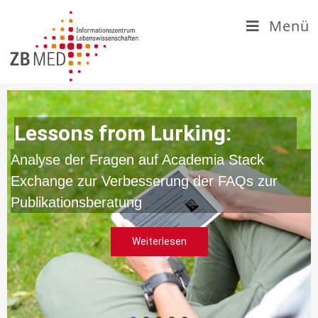
Zum
Menü
Inhalt
springen
Lessons from Lurking:
Analyse der Fragen auf Academia Stack
Exchange zur Verbesserung der FAQs zur
Publikationsberatung
Weiterlesen