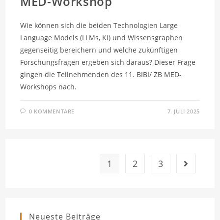
MED-Workshop
Wie können sich die beiden Technologien Large
Language Models (LLMs, KI) und Wissensgraphen
gegenseitig bereichern und welche zukünftigen
Forschungsfragen ergeben sich daraus? Dieser Frage
gingen die Teilnehmenden des 11. BIBI/ ZB MED-
Workshops nach.
0 KOMMENTARE
7. JULI 2025
1
2
3
Gehe zur n
Neueste Beiträge