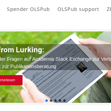
Spender OLSPub
OLSPub support
Z
from Lurking:
der Fragen auf Academia Stack Exchange zur Ver
 zur Publikationsberatung
iterlesen