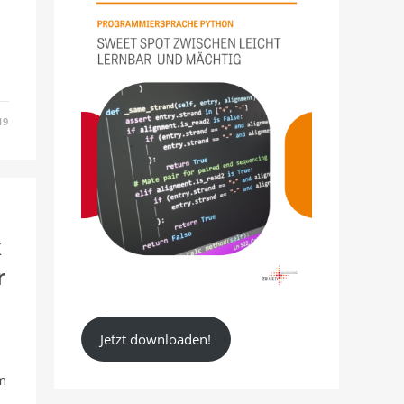
19
k
r
Jetzt downloaden!
m