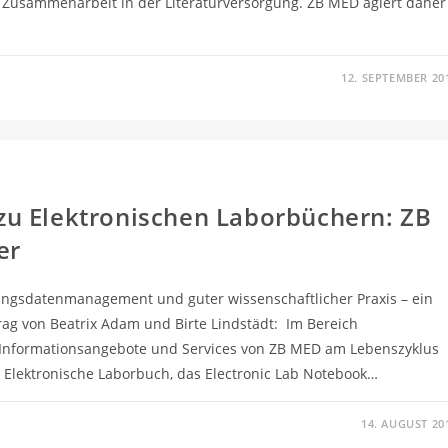
n Zusammenarbeit in der Literaturversorgung. ZB MED agiert daher
12. SEPTEMBER 20
u Elektronischen Laborbüchern: ZB
er
ungsdatenmanagement und guter wissenschaftlicher Praxis – ein
rag von Beatrix Adam und Birte Lindstädt: Im Bereich
Informationsangebote und Services von ZB MED am Lebenszyklus
s Elektronische Laborbuch, das Electronic Lab Notebook…
14. AUGUST 20