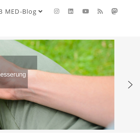
B MED-Blog
besserung