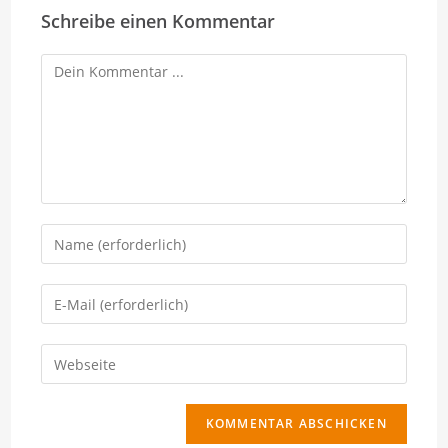
Schreibe einen Kommentar
Kommentieren
Gib
deinen
Namen
Gib
oder
deine
Benutzernamen
E-
Gib
zum
Mail-
deine
Kommentieren
Adresse
Website-
ein
zum
URL
Kommentieren