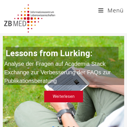
Zum
Menü
Inhalt
springen
Lessons from Lurking:
Analyse der Fragen auf Academia Stack
Exchange zur Verbesserung der FAQs zur
Publikationsberatung
Weiterlesen