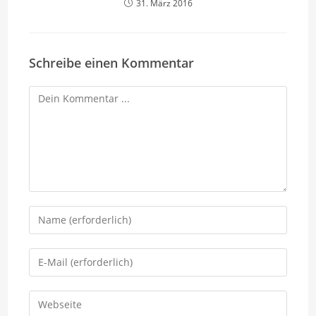
31. März 2016
Schreibe einen Kommentar
Kommentieren
Gib
deinen
Namen
Gib
oder
deine
Benutzernamen
E-
Gib
zum
Mail-