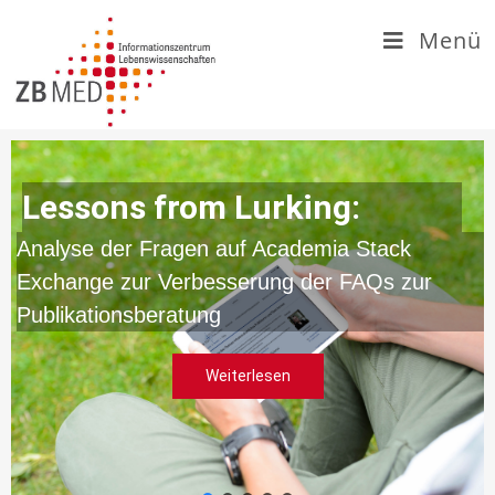
Zum
Menü
Inhalt
springen
Lessons from Lurking:
Analyse der Fragen auf Academia Stack
Exchange zur Verbesserung der FAQs zur
Publikationsberatung
Weiterlesen