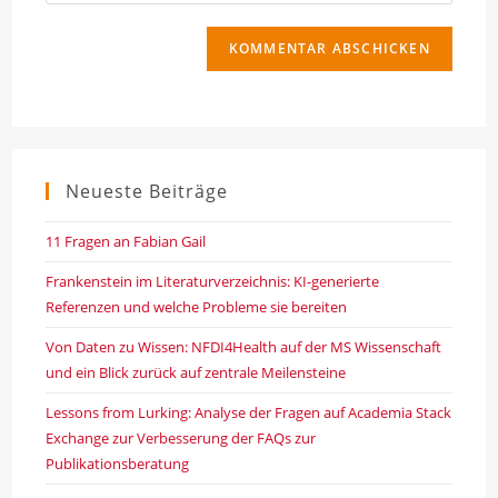
deine
Kommentieren
Adresse
Website-
ein
zum
URL
Kommentieren
ein
ein
(optional)
Neueste Beiträge
11 Fragen an Fabian Gail
Frankenstein im Literaturverzeichnis: KI-generierte
Referenzen und welche Probleme sie bereiten
Von Daten zu Wissen: NFDI4Health auf der MS Wissenschaft
und ein Blick zurück auf zentrale Meilensteine
Lessons from Lurking: Analyse der Fragen auf Academia Stack
Exchange zur Verbesserung der FAQs zur
Publikationsberatung