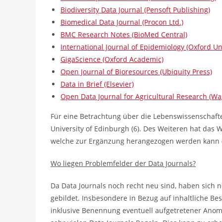
Biodiversity Data Journal (Pensoft Publishing)
Biomedical Data Journal (Procon Ltd.)
BMC Research Notes (BioMed Central)
International Journal of Epidemiology (Oxford Uni
GigaScience (Oxford Academic)
Open Journal of Bioresources (Ubiquity Press)
Data in Brief (Elsevier)
Open Data Journal for Agricultural Research (Wa
Für eine Betrachtung über die Lebenswissenschafte
University of Edinburgh (6)
. Des Weiteren hat das W
welche zur Ergänzung herangezogen werden kann (
Wo liegen Problemfelder der Data Journals?
Da Data Journals noch recht neu sind, haben sich 
gebildet. Insbesondere in Bezug auf inhaltliche Be
inklusive Benennung eventuell aufgetretener Anoma