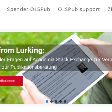
Spender OLSPub
OLSPub support
Z
from Lurking:
der Fragen auf Academia Stack Exchange zur Ver
 zur Publikationsberatung
iterlesen