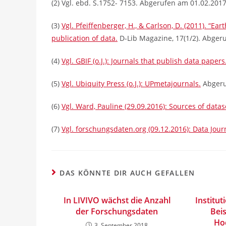
(2) Vgl. ebd. S.1752- 7153. Abgerufen am 01.02.201
(3)
Vgl. Pfeiffenberger, H., & Carlson, D. (2011). “E
publication of data.
D-Lib Magazine, 17(1/2). Abger
(4)
Vgl. GBIF (o.J.): Journals that publish data papers
(5)
Vgl. Ubiquity Press (o.J.): UPmetajournals.
Abgeru
(6)
Vgl. Ward, Pauline (29.09.2016): Sources of datas
(7)
Vgl. forschungsdaten.org (09.12.2016): Data Jour
DAS KÖNNTE DIR AUCH GEFALLEN
In LIVIVO wächst die Anzahl
Institut
der Forschungsdaten
Bei
Ho
3. September 2018