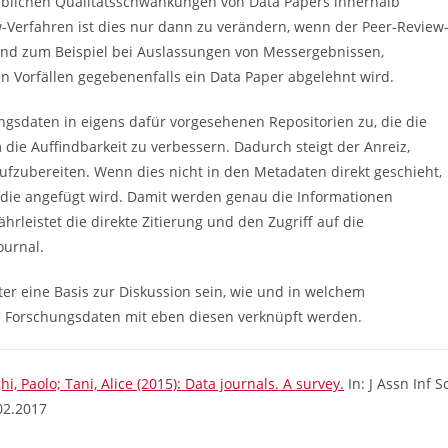
heblichen Qualitätsschwankungen von Data Papers innerhalb
-Verfahren ist dies nur dann zu verändern, wenn der Peer-Review
nd zum Beispiel bei Auslassungen von Messergebnissen,
 Vorfällen gegebenenfalls ein Data Paper abgelehnt wird.
gsdaten in eigens dafür vorgesehenen Repositorien zu, die die
ie Auffindbarkeit zu verbessern. Dadurch steigt der Anreiz,
zubereiten. Wenn dies nicht in den Metadaten direkt geschieht,
 die angefügt wird. Damit werden genau die Informationen
hrleistet die direkte Zitierung und den Zugriff auf die
urnal.
er eine Basis zur Diskussion sein, wie und in welchem
 Forschungsdaten mit eben diesen verknüpft werden.
i, Paolo; Tani, Alice (2015): Data journals. A survey.
In: J Assn Inf Sc
02.2017