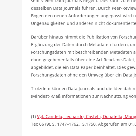
sehr vielen Data Journals Regeln. Dies kann zu er
desselben Data Journals führen. Durch Peer-Review
Bogen den neuen Anforderungen angepasst wird u
Ungenauigkeiten und anderen nicht dokumentierten
Darüber hinaus nimmt die Publikation von Forschun
Ergänzung der Daten durch Metadaten fordern, um d
Forschungsdaten mit beschreibenden Metadaten auf
dann gegebenenfalls über eine Art Read-me-Datei,
abgebildet, die ein Data Paper beinhaltet. Dies gewä
Forschungsdaten ohne den Umweg über ein Data Jo
Trotzdem können Data Journals und die Idee dahint
(Mindest-)Maß Informationen zur Nachnutzung von
(1)
Vgl. Candela, Leonardo; Castelli, Donatella; Mangh
Tec 66 (9), S. 1747–1762. S.1750. Abgerufen am 01.