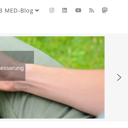
B MED-Blog
besserung