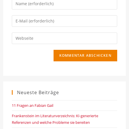
Gib
deinen
Namen
Gib
oder
deine
Benutzernamen
E-
Gib
zum
Mail-
deine
Kommentieren
Adresse
Website-
ein
zum
URL
Kommentieren
ein
ein
(optional)
Neueste Beiträge
11 Fragen an Fabian Gail
Frankenstein im Literaturverzeichnis: KI-generierte
Referenzen und welche Probleme sie bereiten