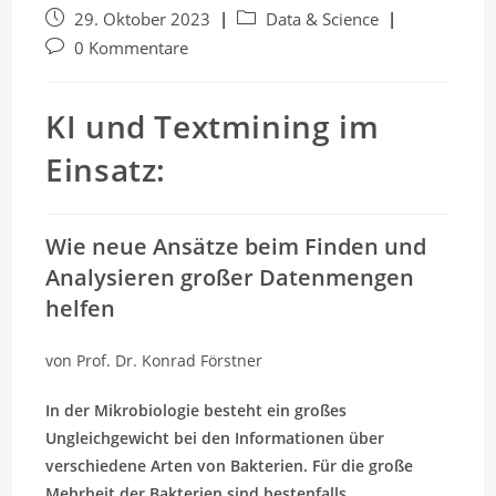
Beitrag
Beitrags-
29. Oktober 2023
Data & Science
veröffentlicht:
Kategorie:
Beitrags-
0 Kommentare
Kommentare:
KI und Textmining im
Einsatz:
Wie neue Ansätze beim Finden und
Analysieren großer Datenmengen
helfen
von Prof. Dr. Konrad Förstner
In der Mikrobiologie besteht ein großes
Ungleichgewicht bei den Informationen über
verschiedene Arten von Bakterien. Für die große
Mehrheit der Bakterien sind bestenfalls