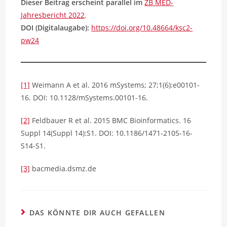
Dieser Beitrag erscheint parallel im
ZB MED-
Jahresbericht 2022
.
DOI (Digitalaugabe):
https://doi.org/10.48664/ksc2-
pw24
[1]
Weimann A et al. 2016 mSystems; 27;1(6):e00101-
16. DOI: 10.1128/mSystems.00101-16.
[2]
Feldbauer R et al. 2015 BMC Bioinformatics. 16
Suppl 14(Suppl 14):S1. DOI: 10.1186/1471-2105-16-
S14-S1.
[3]
bacmedia.dsmz.de
DAS KÖNNTE DIR AUCH GEFALLEN