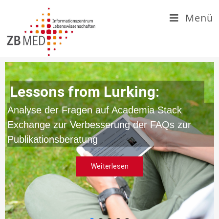
Zum
Menü
Inhalt
springen
Lessons from Lurking:
Analyse der Fragen auf Academia Stack
Exchange zur Verbesserung der FAQs zur
Publikationsberatung
Weiterlesen