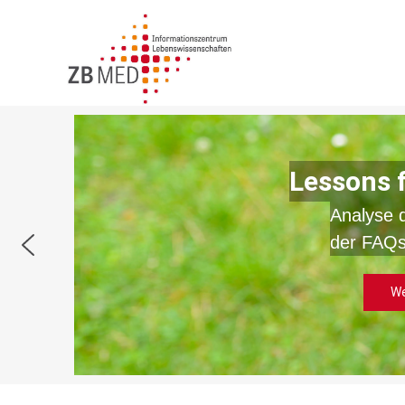
Zum
Inhalt
springen
Lessons 
Analyse 
der FAQs
We