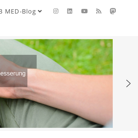
B MED-Blog
besserung