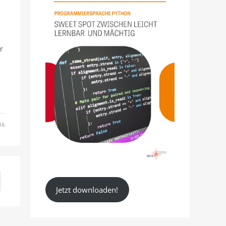
r
16
en Seite
Jetzt downloaden!