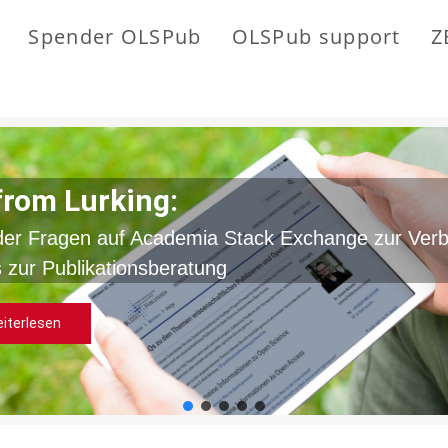
Spender OLSPub
OLSPub support
Z
from Lurking:
der Fragen auf Academia Stack Exchange zur Ver
 zur Publikationsberatung
iterlesen