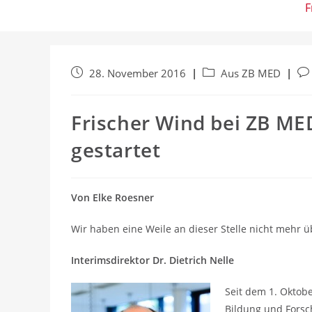
F
Beitrag
Beitrags-
Bei
28. November 2016
Aus ZB MED
veröffentlicht:
Kategorie:
Ko
Frischer Wind bei ZB ME
gestartet
Von Elke Roesner
Wir haben eine Weile an dieser Stelle nicht mehr übe
Interimsdirektor Dr. Dietrich Nelle
Seit dem 1. Oktobe
Bildung und Forsch