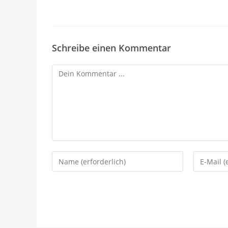
Schreibe einen Kommentar
Kommentieren
Gib
Gib
deinen
deine
Namen
E-
oder
Mail-
Benutzernamen
Adresse
zum
zum