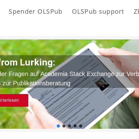
Spender OLSPub
OLSPub support
Z
from Lurking:
der Fragen auf Academia Stack Exchange zur Ver
 zur Publikationsberatung
iterlesen