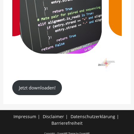
Jetzt downloaden!
Impressum
Disclaimer
Datenschutzerklärung
Barrierefreiheit
Copyright - OceanWP Theme by OceanWP