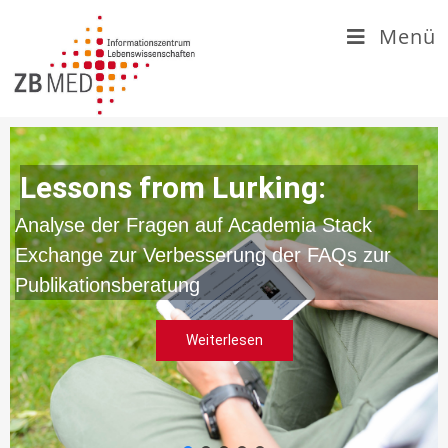
Zum
Menü
Inhalt
springen
Lessons from Lurking:
Analyse der Fragen auf Academia Stack
Exchange zur Verbesserung der FAQs zur
Publikationsberatung
Weiterlesen