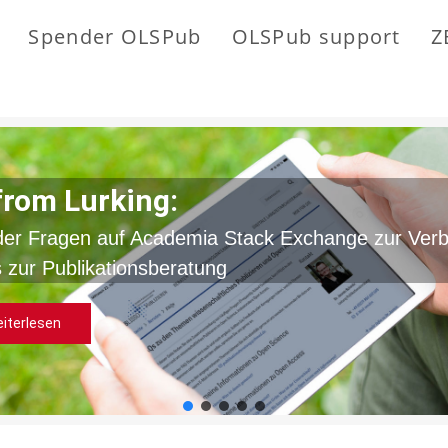
Spender OLSPub
OLSPub support
Z
from Lurking:
der Fragen auf Academia Stack Exchange zur Ver
 zur Publikationsberatung
iterlesen