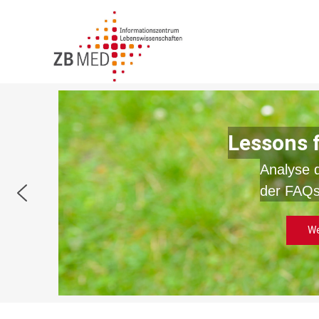
Zum
Inhalt
springen
Lessons 
Analyse 
der FAQs
We