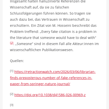
Insgesamt halten halluzinierte Referenzen die
Wissenschaft auf, da sie zu falschen
Schlussfolgerungen führen können. So tragen sie
auch dazu bei, das Vertrauen in Wissenschaft zu
erschüttern. Ein Zitat von M. Hosseini beschreibt das
Problem treffend: „Every fake citation is a problem in
the literature that someone would have to deal with“
[2]
. „Someone“ sind in diesem Fall alle Akteur:innen im
wissenschaftlichen Publikationswesen.
Quellen:
[1]
https://retractionwatch.com/2026/03/06/librarian-
finds-preposterous-number-of-fake-references-in-
paper-from-springer-nature-journal/
[2]
https://doi.org/10.1038/d41586-026-00969-z
[3]