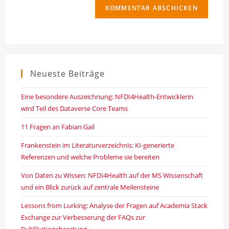
ein
zum
URL
Kommentieren
ein
ein
(optional)
Neueste Beiträge
Eine besondere Auszeichnung: NFDI4Health-Entwicklerin
wird Teil des Dataverse Core Teams
11 Fragen an Fabian Gail
Frankenstein im Literaturverzeichnis: KI-generierte
Referenzen und welche Probleme sie bereiten
Von Daten zu Wissen: NFDI4Health auf der MS Wissenschaft
und ein Blick zurück auf zentrale Meilensteine
Lessons from Lurking: Analyse der Fragen auf Academia Stack
Exchange zur Verbesserung der FAQs zur
Publikationsberatung