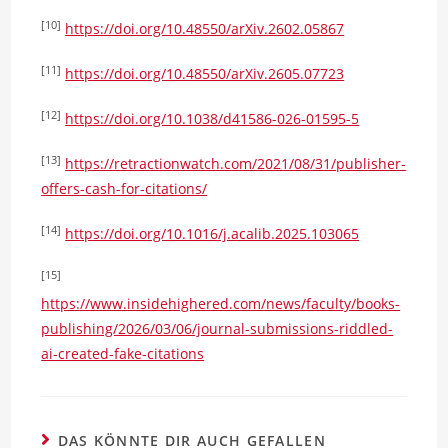
[10]
https://doi.org/10.48550/arXiv.2602.05867
[11]
https://doi.org/10.48550/arXiv.2605.07723
[12]
https://doi.org/10.1038/d41586-026-01595-5
[13]
https://retractionwatch.com/2021/08/31/publisher-
offers-cash-for-citations/
[14]
https://doi.org/10.1016/j.acalib.2025.103065
[15]
https://www.insidehighered.com/news/faculty/books-
publishing/2026/03/06/journal-submissions-riddled-
ai-created-fake-citations
DAS KÖNNTE DIR AUCH GEFALLEN