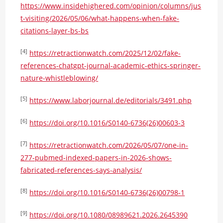
https://www.insidehighered.com/opinion/columns/jus
t-visiting/2026/05/06/what-happens-when-fake-
citations-layer-bs-bs
[4]
https://retractionwatch.com/2025/12/02/fake-
references-chatgpt-journal-academic-ethics-springer-
nature-whistleblowing/
[5]
https://www.laborjournal.de/editorials/3491.php
[6]
https://doi.org/10.1016/S0140-6736(26)00603-3
[7]
https://retractionwatch.com/2026/05/07/one-in-
277-pubmed-indexed-papers-in-2026-shows-
fabricated-references-says-analysis/
[8]
https://doi.org/10.1016/S0140-6736(26)00798-1
[9]
https://doi.org/10.1080/08989621.2026.2645390