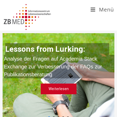
Zum
Menü
Inhalt
springen
Lessons from Lurking:
Analyse der Fragen auf Academia Stack
Exchange zur Verbesserung der FAQs zur
Publikationsberatung
Weiterlesen